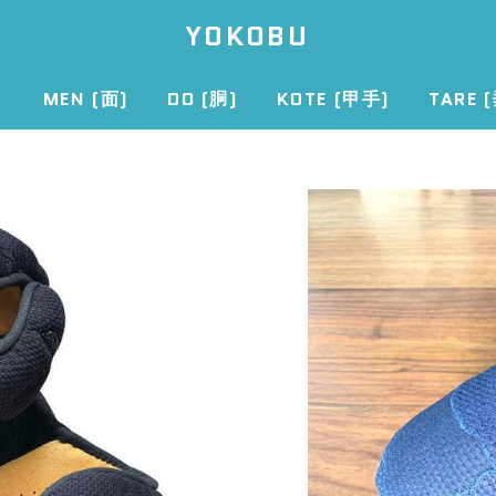
YOKOBU
ZURÜCK ZUR SEITEN-NAVIGATION
MEN (面)
DO (胴)
KOTE (甲手)
TARE 