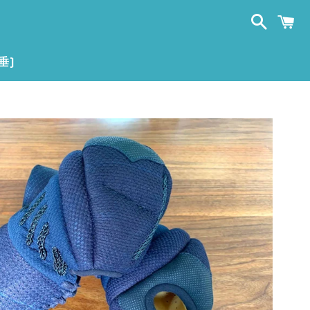
Suchen
E
(垂)
Normaler
Preis