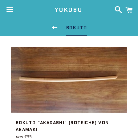
Suche
E
YOKOBU
Menü
ZURÜCK ZUR SEITEN-NAVIGAT
BOKUTO
BOKUTO "AKAGASHI" (ROTEICHE) VON
ARAMAKI
von
€35