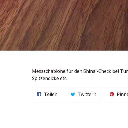
Messschablone für den Shinai-Check bei Tur
Spitzendicke etc.
Auf
Auf
Teilen
Twittern
Pinn
Facebook
Twitter
teilen
twittern