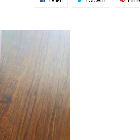
Teilen
Twittern
Pinn
Facebook
Twitter
teilen
twittern