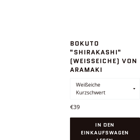
BOKUTO
"SHIRAKASHI"
(WEISSEICHE) VON A
RAMAKI
Normaler
€39
Preis
IN DEN
EINKAUFSWAGEN